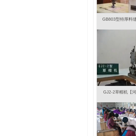
GB803型特厚
GJ2-2草帽机