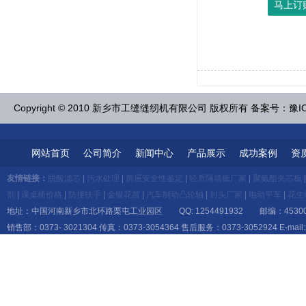
Copyright © 2010 新乡市工缝缝纫机有限公司 版权所有 备案号：豫IC
网站首页
公司简介
新闻中心
产品展示
成功案例
资
友情链接：
脱酸滤芯
|
污水处理
|
房屋安全性鉴定
|
轻质隔墙板厂家
|
聚氨酯夹芯板
剂
|
课桌椅价格
|
防撞扶手
|
金银花苗
|
汽车制动凸轮轴
|
封头厂家
|
电动平车
|
花生
地址：中国河南新乡市北环路栗屯工业园区 QQ: 1254491932 邮编：45300
销售部：0373- 3021304 传真：0373-3054364 售后服务：0373-3052924 E-mail:x