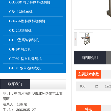
GB800型同步特厚料缝纫机
GB4-1型帆布机
GB4-3A型特厚料缝纫机
GJ2-2型草帽机
<
GJ103型高速切缝机
GJI-1型切边机
详细说明
GC9801型自动缝纫机
GJ2001型单线纳底机
主要技术参数
联系我们
900
12
12/
地 址：中国河南新乡市北环路栗屯工业
园区
联系人：彭振东
特点
手 机：13603935127