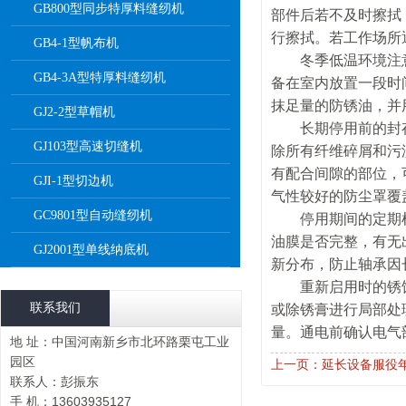
GB800型同步特厚料缝纫机
部件后若不及时擦拭
行擦拭。若工作场所
GB4-1型帆布机
冬季低温环境注意
GB4-3A型特厚料缝纫机
备在室内放置一段时
抹足量的防锈油，并
GJ2-2型草帽机
长期停用前的封存
GJ103型高速切缝机
除所有纤维碎屑和污
有配合间隙的部位，
GJI-1型切边机
气性较好的防尘罩覆
GC9801型自动缝纫机
停用期间的定期检
油膜是否完整，有无
GJ2001型单线纳底机
新分布，防止轴承因
重新启用时的锈蚀
联系我们
或除锈膏进行局部处
量。通电前确认电气
地 址：中国河南新乡市北环路栗屯工业
园区
上一页：延长设备服役
联系人：彭振东
手 机：13603935127