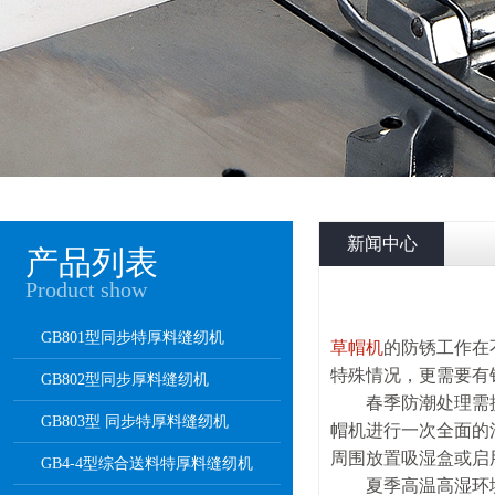
新闻中心
产品列表
Product show
GB801型同步特厚料缝纫机
草帽机
的防锈工作在
特殊情况，更需要有
GB802型同步厚料缝纫机
春季防潮处理需提
GB803型 同步特厚料缝纫机
帽机进行一次全面的
周围放置吸湿盒或启
GB4-4型综合送料特厚料缝纫机
夏季高温高湿环境