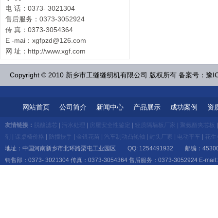
电 话：0373- 3021304
售后服务：0373-3052924
传 真：0373-3054364
E -mai：xgfpzd@126.com
网 址：http://www.xgf.com
Copyright © 2010 新乡市工缝缝纫机有限公司 版权所有 备案号：豫IC
网站首页
公司简介
新闻中心
产品展示
成功案例
资
友情链接：
脱酸滤芯
|
污水处理
|
房屋安全性鉴定
|
轻质隔墙板厂家
|
聚氨酯夹芯板
剂
|
课桌椅价格
|
防撞扶手
|
金银花苗
|
汽车制动凸轮轴
|
封头厂家
|
电动平车
|
花生
地址：中国河南新乡市北环路栗屯工业园区 QQ: 1254491932 邮编：45300
销售部：0373- 3021304 传真：0373-3054364 售后服务：0373-3052924 E-mail:x