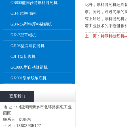
GB800型同步特厚料缝纫机
此外，厚料缝纫机还具
求。同时，通过简单的
GB4-1型帆布机
综上所述，厚料缝纫机
GB4-3A型特厚料缝纫机
着工业技术的不断进步
GJ2-2型草帽机
上一页：特厚料缝纫机
GJ103型高速切缝机
GJI-1型切边机
GC9801型自动缝纫机
GJ2001型单线纳底机
联系我们
地 址：中国河南新乡市北环路栗屯工业
园区
联系人：彭振东
手 机：13603935127