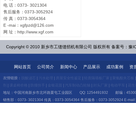
电 话：0373- 3021304
售后服务：0373-3052924
传 真：0373-3054364
E -mai：xgfpzd@126.com
网 址：http://www.xgf.com
Copyright © 2010 新乡市工缝缝纫机有限公司 版权所有 备案号：豫IC
网站首页
公司简介
新闻中心
产品展示
成功案例
资
友情链接：
脱酸滤芯
|
污水处理
|
房屋安全性鉴定
|
轻质隔墙板厂家
|
聚氨酯夹芯板
剂
|
课桌椅价格
|
防撞扶手
|
金银花苗
|
汽车制动凸轮轴
|
封头厂家
|
电动平车
|
花生
地址：中国河南新乡市北环路栗屯工业园区 QQ: 1254491932 邮编：45300
销售部：0373- 3021304 传真：0373-3054364 售后服务：0373-3052924 E-mail:x